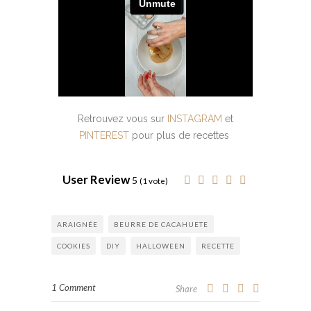
Retrouvez vous sur
INSTAGRAM
et
PINTEREST
pour plus de recettes
User Review
5
(
1
vote)
ARAIGNÉE
BEURRE DE CACAHUETE
COOKIES
DIY
HALLOWEEN
RECETTE
1 Comment
Share