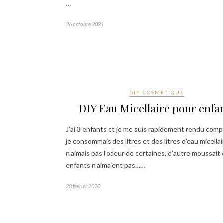
…
26 octobre 2021
DIY COSMÉTIQUE
DIY Eau Micellaire pour enfa
J’ai 3 enfants et je me suis rapidement rendu com
je consommais des litres et des litres d’eau micella
n’aimais pas l’odeur de certaines, d’autre moussait 
enfants n’aimaient pas……
28 février 2020