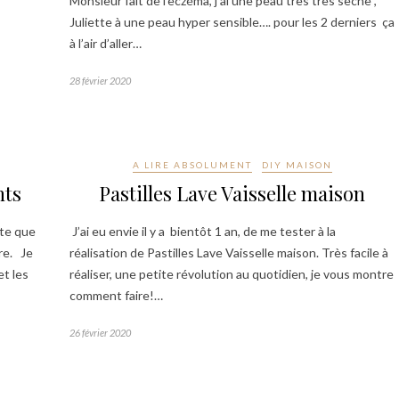
Monsieur fait de l’eczéma, j’ai une peau très très sèche ,
Juliette à une peau hyper sensible…. pour les 2 derniers ça
à l’air d’aller…
28 février 2020
A LIRE ABSOLUMENT
DIY MAISON
nts
Pastilles Lave Vaisselle maison
pte que
J’ai eu envie il y a bientôt 1 an, de me tester à la
ire. Je
réalisation de Pastilles Lave Vaisselle maison. Très facile à
et les
réaliser, une petite révolution au quotidien, je vous montre
comment faire!…
26 février 2020