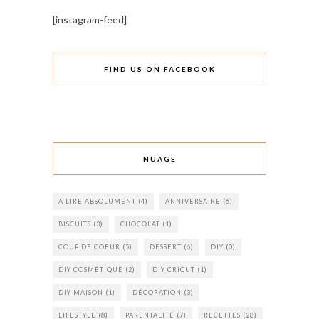
[instagram-feed]
FIND US ON FACEBOOK
NUAGE
A LIRE ABSOLUMENT
(4)
ANNIVERSAIRE
(6)
BISCUITS
(3)
CHOCOLAT
(1)
COUP DE COEUR
(5)
DESSERT
(6)
DIY
(0)
DIY COSMÉTIQUE
(2)
DIY CRICUT
(1)
DIY MAISON
(1)
DÉCORATION
(3)
LIFESTYLE
(8)
PARENTALITÉ
(7)
RECETTES
(28)