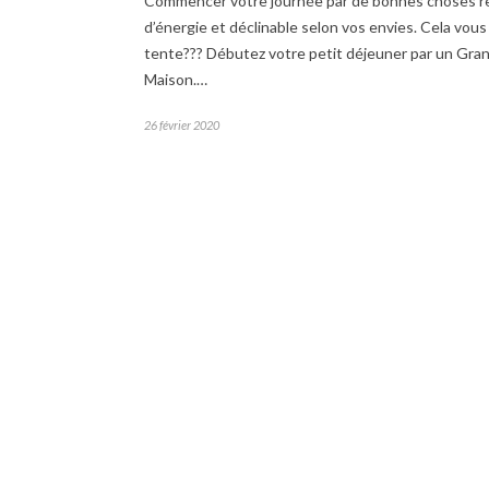
Commencer votre journée par de bonnes choses r
d’énergie et déclinable selon vos envies. Cela vous
tente??? Débutez votre petit déjeuner par un Gran
Maison.…
26 février 2020