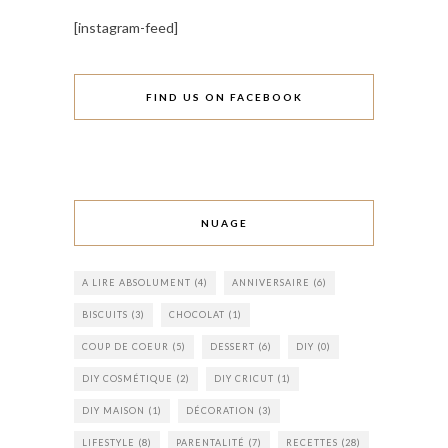
[instagram-feed]
FIND US ON FACEBOOK
NUAGE
A LIRE ABSOLUMENT
(4)
ANNIVERSAIRE
(6)
BISCUITS
(3)
CHOCOLAT
(1)
COUP DE COEUR
(5)
DESSERT
(6)
DIY
(0)
DIY COSMÉTIQUE
(2)
DIY CRICUT
(1)
DIY MAISON
(1)
DÉCORATION
(3)
LIFESTYLE
(8)
PARENTALITÉ
(7)
RECETTES
(28)