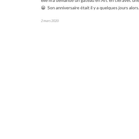
elle m’a demandé un gâteau en Arc en ciel avec une
😀 Son anniversaire était il y a quelques jours alor
2 mars 2020