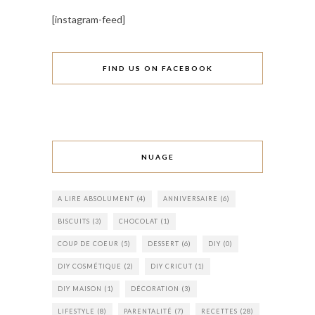
[instagram-feed]
FIND US ON FACEBOOK
NUAGE
A LIRE ABSOLUMENT
(4)
ANNIVERSAIRE
(6)
BISCUITS
(3)
CHOCOLAT
(1)
COUP DE COEUR
(5)
DESSERT
(6)
DIY
(0)
DIY COSMÉTIQUE
(2)
DIY CRICUT
(1)
DIY MAISON
(1)
DÉCORATION
(3)
LIFESTYLE
(8)
PARENTALITÉ
(7)
RECETTES
(28)